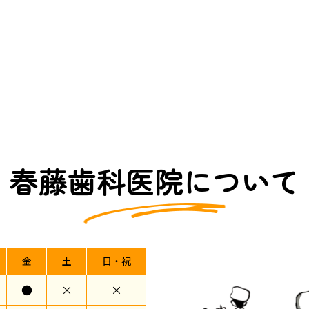
春藤歯科医院について
金
土
日・祝
●
×
×