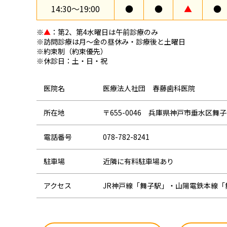
14:30〜19:00
●
●
▲
●
※
▲
：第2、第4水曜日は午前診療のみ
※訪問診療は月～金の昼休み・診療後と土曜日
※約束制（約束優先）
※休診日：土・日・祝
医院名
医療法人社団 春藤歯科医院
所在地
〒655-0046 兵庫県神戸市垂水区舞子
電話番号
078-782-8241
駐車場
近隣に有料駐車場あり
アクセス
JR神戸線「舞子駅」・山陽電鉄本線「