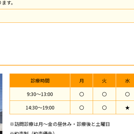
ります。
診療時間
月
火
水
9:30〜13:00
〇
〇
〇
14:30〜19:00
〇
〇
★
※訪問診療は月～金の昼休み・診療後と土曜日
※約束制（約束優先）