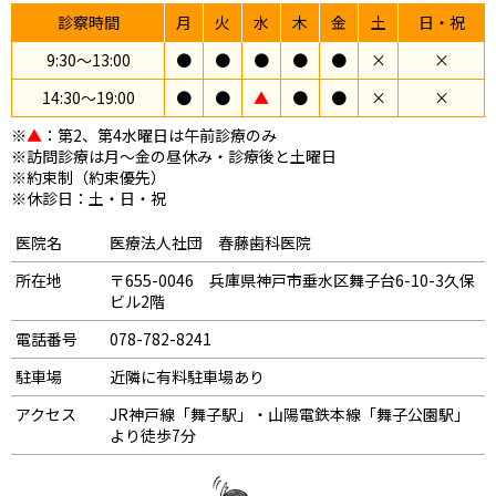
診察時間
月
火
水
木
金
土
日・祝
9:30〜13:00
●
●
●
●
●
×
×
14:30〜19:00
●
●
▲
●
●
×
×
※
▲
：第2、第4水曜日は午前診療のみ
※訪問診療は月～金の昼休み・診療後と土曜日
※約束制（約束優先）
※休診日：土・日・祝
医院名
医療法人社団 春藤歯科医院
所在地
〒655-0046 兵庫県神戸市垂水区舞子台6-10-3久保
ビル2階
電話番号
078-782-8241
駐車場
近隣に有料駐車場あり
アクセス
JR神戸線「舞子駅」・山陽電鉄本線「舞子公園駅」
より徒歩7分