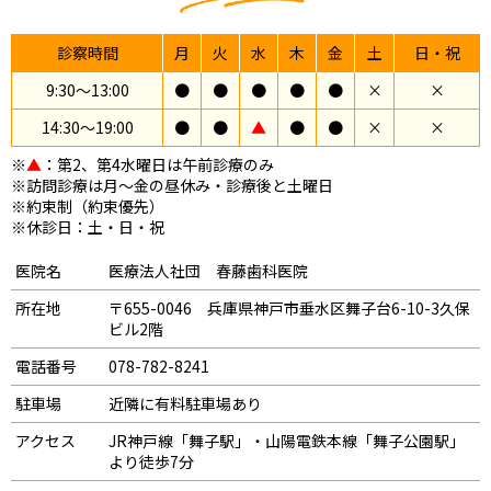
診察時間
月
火
水
木
金
土
日・祝
9:30〜13:00
●
●
●
●
●
×
×
14:30〜19:00
●
●
▲
●
●
×
×
※
▲
：第2、第4水曜日は午前診療のみ
※訪問診療は月～金の昼休み・診療後と土曜日
※約束制（約束優先）
※休診日：土・日・祝
医院名
医療法人社団 春藤歯科医院
所在地
〒655-0046 兵庫県神戸市垂水区舞子台6-10-3久保
ビル2階
電話番号
078-782-8241
駐車場
近隣に有料駐車場あり
アクセス
JR神戸線「舞子駅」・山陽電鉄本線「舞子公園駅」
より徒歩7分