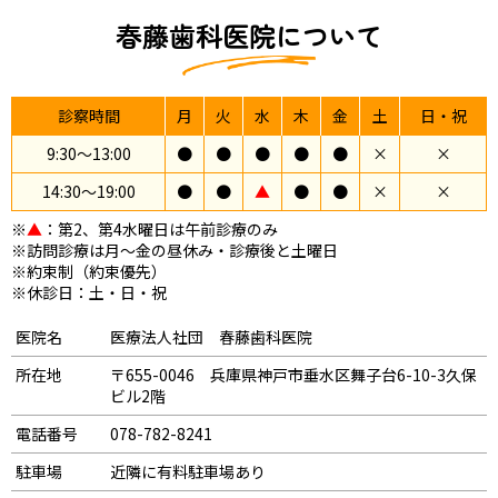
春藤歯科医院について
診察時間
月
火
水
木
金
土
日・祝
9:30〜13:00
●
●
●
●
●
×
×
14:30〜19:00
●
●
▲
●
●
×
×
※
▲
：第2、第4水曜日は午前診療のみ
※訪問診療は月～金の昼休み・診療後と土曜日
※約束制（約束優先）
※休診日：土・日・祝
医院名
医療法人社団 春藤歯科医院
所在地
〒655-0046 兵庫県神戸市垂水区舞子台6-10-3久保
ビル2階
電話番号
078-782-8241
駐車場
近隣に有料駐車場あり