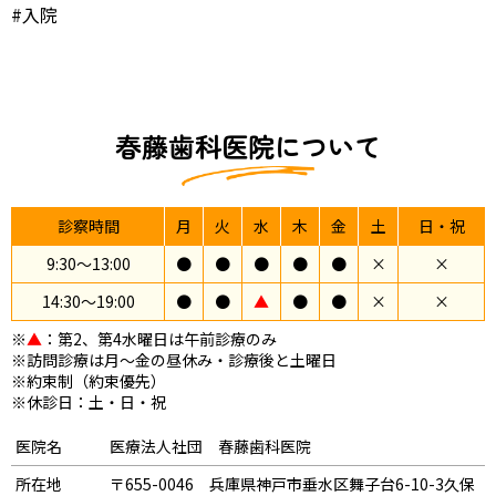
#入院
春藤歯科医院について
診察時間
月
火
水
木
金
土
日・祝
9:30〜13:00
●
●
●
●
●
×
×
14:30〜19:00
●
●
▲
●
●
×
×
※
▲
：第2、第4水曜日は午前診療のみ
※訪問診療は月～金の昼休み・診療後と土曜日
※約束制（約束優先）
※休診日：土・日・祝
医院名
医療法人社団 春藤歯科医院
所在地
〒655-0046 兵庫県神戸市垂水区舞子台6-10-3久保