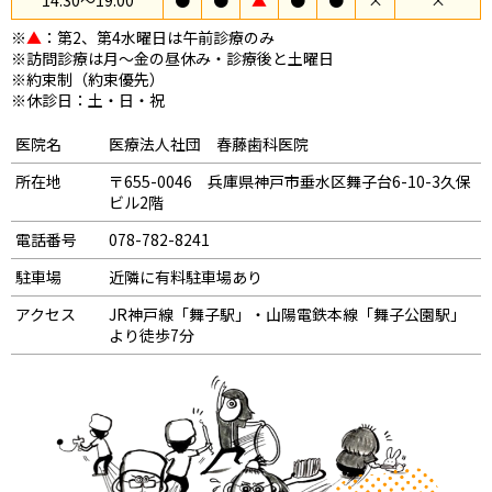
14:30〜19:00
●
●
▲
●
●
×
×
※
▲
：第2、第4水曜日は午前診療のみ
※訪問診療は月～金の昼休み・診療後と土曜日
※約束制（約束優先）
※休診日：土・日・祝
医院名
医療法人社団 春藤歯科医院
所在地
〒655-0046 兵庫県神戸市垂水区舞子台6-10-3久保
ビル2階
電話番号
078-782-8241
駐車場
近隣に有料駐車場あり
アクセス
JR神戸線「舞子駅」・山陽電鉄本線「舞子公園駅」
より徒歩7分