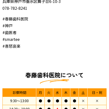
兵庫県神戸市垂水区舞子台6-10-3
078-782-8241
#春藤歯科医院
#神戸
#歯医者
#smartee
#喜怒哀楽
春藤歯科医院について
診察時間
月
火
水
木
金
土
日・祝
9:30〜13:00
●
●
●
●
●
×
×