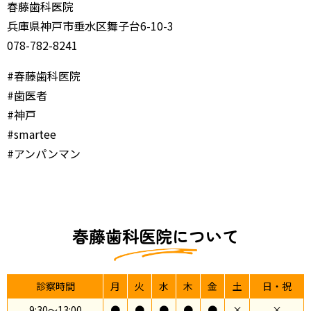
春藤歯科医院
兵庫県神戸市垂水区舞子台6-10-3
078-782-8241
#春藤歯科医院
#歯医者
#神戸
#smartee
#アンパンマン
春藤歯科医院について
診察時間
月
火
水
木
金
土
日・祝
9:30〜13:00
●
●
●
●
●
×
×