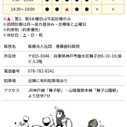
14:30〜19:00
●
●
▲
●
●
×
×
※
▲
：第2、第4水曜日は午前診療のみ
※訪問診療は月～金の昼休み・診療後と土曜日
※約束制（約束優先）
※休診日：土・日・祝
医院名
医療法人社団 春藤歯科医院
所在地
〒655-0046 兵庫県神戸市垂水区舞子台6-10-3久保
ビル2階
電話番号
078-782-8241
駐車場
近隣に有料駐車場あり
アクセス
JR神戸線「舞子駅」・山陽電鉄本線「舞子公園駅」
より徒歩7分